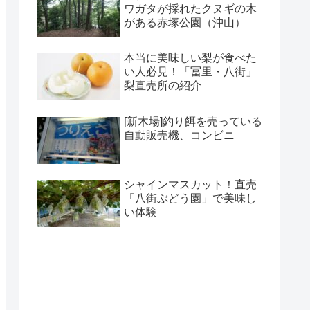
ワガタが採れたクヌギの木
がある赤塚公園（沖山）
本当に美味しい梨が食べた
い人必見！「冨里・八街」
梨直売所の紹介
[新木場]釣り餌を売っている
自動販売機、コンビニ
シャインマスカット！直売
「八街ぶどう園」で美味し
い体験