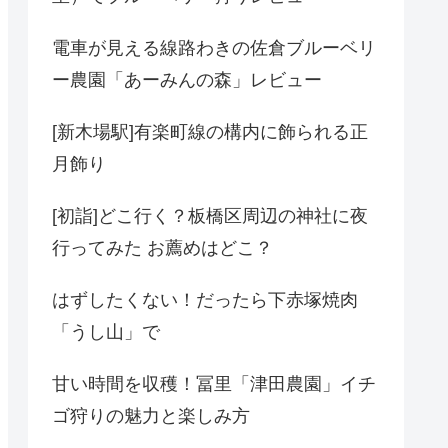
電車が見える線路わきの佐倉ブルーベリ
ー農園「あーみんの森」レビュー
[新木場駅]有楽町線の構内に飾られる正
月飾り
[初詣]どこ行く？板橋区周辺の神社に夜
行ってみた お薦めはどこ？
はずしたくない！だったら下赤塚焼肉
「うし山」で
甘い時間を収穫！冨里「津田農園」イチ
ゴ狩りの魅力と楽しみ方