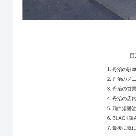
目
丹治の駐
丹治のメ
丹治の営
丹治の店
鶏白湯醤
BLACK
最後に気