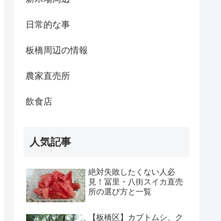
日常的な事
板橋周辺の情報
農家直売所
飲食店
人気記事
絶対失敗したくない人必
見！冨里・八街スイカ直売
所の選び方と一覧
【板橋区】カブトムシ、ク