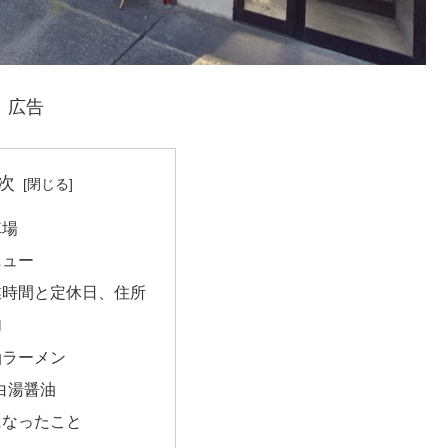
広告
次
車場
ニュー
業時間と定休日、住所
内
油ラーメン
鶏白湯醤油
になったこと