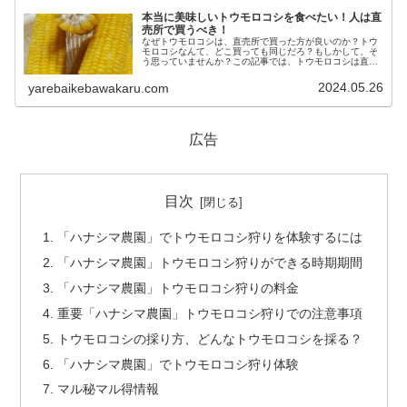
本当に美味しいトウモロコシを食べたい！人は直
売所で買うべき！
なぜトウモロコシは、直売所で買った方が良いのか？トウ
モロコシなんて、どこ買っても同じだろ？もしかして、そ
う思っていませんか？この記事では、トウモロコシは直売
所で買うべき理由と、八街「ハナシマ農園」の魅力を詳し
く紹介していきます。千葉県八街市...
2024.05.26
yarebaikebawakaru.com
広告
目次
「ハナシマ農園」でトウモロコシ狩りを体験するには
「ハナシマ農園」トウモロコシ狩りができる時期期間
「ハナシマ農園」トウモロコシ狩りの料金
重要「ハナシマ農園」トウモロコシ狩りでの注意事項
トウモロコシの採り方、どんなトウモロコシを採る？
「ハナシマ農園」でトウモロコシ狩り体験
マル秘マル得情報