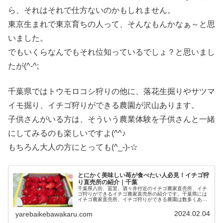
ら、それはそれで仕方ないのかもしれません。
東京生まれで東京育ちの人って、そんなもんかなぁ～と思
いました。
でもいくらなんでもそれ位知っているでしょ？と思いまし
たが(^-^;
千葉県ではトウモロコシ狩りの他に、落花生掘りやサツマ
イモ掘り、イチゴ狩りができる農園が沢山あります。
子供さんがいる方は、そういう農業体験を子供さんと一緒
にしてみるのも楽しいですよ(^^♪
もちろん大人の方にとっても(^_-)-☆
とにかく美味しい苺が食べたい人必見！イチゴ狩
り直売所の紹介｜千葉
千葉県八街、冨里、酒々井付近のイチゴ農家直売所、イチ
ゴ狩りができるイチゴ農家直売所の紹介です。千葉県には
イチゴ農家直売所、イチゴ狩りができる農園は数多くあり
ます。このページでは八街、冨里、酒々井付近のイチゴ農
家直売所と、イチゴ狩りができる農...
2024.02.04
yarebaikebawakaru.com