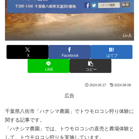
Ü<À
X
Facebook
はてブ
LINE
コピー
2024.05.27
2024.08.08
広告
千葉県八街市「ハナシマ農園」でトウモロコシ狩り体験に
関する記事です。
「ハナシマ農園」では、トウモロコシの直売と農場体験と
して、トウモロコシ狩りを実施しています。