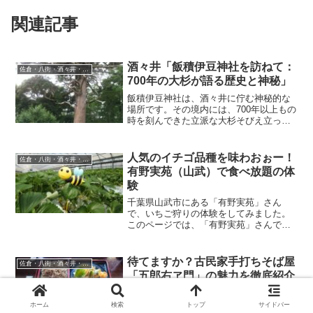
関連記事
酒々井「飯積伊豆神社を訪ねて：
佐倉・八街・酒々井・冨里の情報
700年の大杉が語る歴史と神秘」
飯積伊豆神社は、酒々井に佇む神秘的な
場所です。その境内には、700年以上もの
時を刻んできた立派な大杉そびえ立って
います。大杉の歴史この大杉は、神々の
加護を受けて育ったと言われています。
700年以上もの間、この地に佇み、時の流
人気のイチゴ品種を味わおぉー！
佐倉・八街・酒々井・冨里の情報
れを見守ってきま...
有野実苑（山武）で食べ放題の体
験
千葉県山武市にある「有野実苑」さん
で、いちご狩りの体験をしてみました。
このページでは、「有野実苑」さんで、
いちごの狩りの体験について詳しくお伝
えしていきます。「有野実苑」さんは、
山武市と言っても、ほぼ冨里市に近い場
待てますか？古民家手打ちそば屋
佐倉・八街・酒々井・冨里の情報
所にあります。有野実苑はキ...
「五郎右ヱ門」の魅力を徹底紹介
千葉県冨里市にある「五郎右ヱ門」は、
地元で評判の高い蕎麦の名店です。この
ホーム
検索
トップ
サイドバー