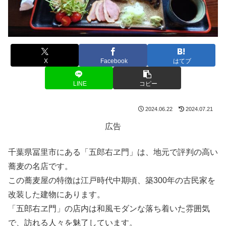
X
Facebook
はてブ
LINE
コピー
2024.06.22
2024.07.21
広告
千葉県冨里市にある「五郎右ヱ門」は、地元で評判の高い
蕎麦の名店です。
この蕎麦屋の特徴は江戸時代中期頃、築300年の古民家を
改装した建物にあります。
「五郎右ヱ門」の店内は和風モダンな落ち着いた雰囲気
で、訪れる人々を魅了しています。