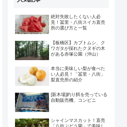
絶対失敗したくない人必
見！冨里・八街スイカ直売
所の選び方と一覧
【板橋区】カブトムシ、ク
ワガタが採れたクヌギの木
がある赤塚公園（沖山）
本当に美味しい梨が食べた
い人必見！「冨里・八街」
梨直売所の紹介
[新木場]釣り餌を売っている
自動販売機、コンビニ
シャインマスカット！直売
「八街ぶどう園」で美味し