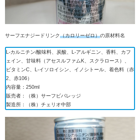
サーフエナジードリンク
（カロリーゼロ）
の原材料名
L‐カルニチン/酸味料、炭酸、L‐アルギニン、香料、カフ
ェイン、甘味料（アセスルファムK、スクラロース）、
ビタミンC、L‐イソロイシン、イノシトール、着色料（赤
2、赤106）
内容量：250ml
販売者：（株）サーフビバレッジ
製造所：（株）チェリオ中部