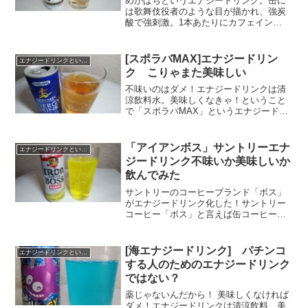
めがぱちというエナジードリンク。缶に
は歌舞伎役者のような目が描かれ、強炭
酸で強刺激。1本あたりにカフェイン
130mgが含まれ、眠気覚ましに特化した
エナジードリンクです。ちなみにレッド
ブル250mlの1本当たりのカフェイン量は
[スポラバMAX]エナジードリン
エナジードリンクという飲み物
80mg。モンス...
ク こりゃまた美味しい
不味いのはダメ！エナジードリンクは清
涼飲料水。美味しくなきゃ！ということ
で「スポラバMAX」というエナジードリ
ンク飲んでみました。スポラバとはスポ
ーツラバーズの略。略してスポラバ。ス
ポーツを愛する人のためのエナジードリ
「アイアンボス」サントリーエナ
エナジードリンクという飲み物
ンクということでしょう...
ジードリンク不味いか美味しいか
飲んでみた
サントリーのコーヒーブランド「ボス」
がエナジードリンク化した！サントリー
コーヒー「ボス」と言えば缶コーヒーの
イメージが強いですが、缶コーヒー「ボ
ス」ブランドを利用して、30才～40才台
へ訴求すべく、あえて「ボス」をエナジ
[海エナジードリンク] パチンコ
エナジードリンクという飲み物
ードリンク化。ストレ...
する人のためのエナジードリンク
ではない？
薬じゃないんだから！ 美味しくなければ
ダメ！エナジードリンクは清涼飲料、美