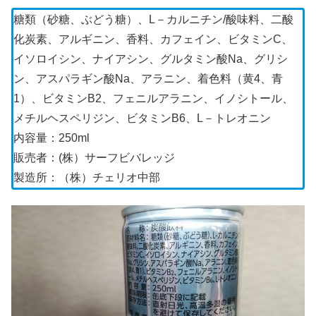
糖類（砂糖、ぶどう糖）、L－カルニチン/酸味料、二酸
化炭素、アルギニン、香料、カフェイン、ビタミンC、
イソロイシン、ナイアシン、グルタミン酸Na、グリシ
ン、アスパラギン酸Na、アラニン、着色料（黄4、青
1）、ビタミンB2、フェニルアラニン、イノシトール、
メチルヘスペリジン、ビタミンB6、L－トレオニン
内容量：250ml
販売者：(株）サーフビバレッジ
製造所：（株）チェリオ中部