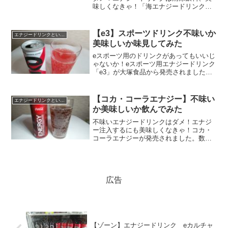
味しくなきゃ！「海エナジードリンク」
は、パチンコ屋さんのための景品、キャ
ラクターグッズのメーカー大宏（株）が
販売するエナジードリンクです。製造は
【e3】スポーツドリンク不味いか
エナジードリンクという飲み物
宝積飲料（株）、他のエ...
美味しいか味見してみた
eスポーツ用のドリンクがあってもいいじ
ゃないか！eスポーツ用エナジードリンク
「e3」が大塚食品から発売されました。
アマゾンでは2020年9月30日から先行発
売。現在はコンビニ、自販機でも販売
中。e3は身体ではなく、eスポーツ、ゲー
【コカ・コーラエナジー】不味い
エナジードリンクという飲み物
マーなど、...
か美味しいか飲んでみた
不味いエナジードリンクはダメ！エナジ
ー注入するにも美味しくなきゃ！コカ・
コーラエナジーが発売されました。数あ
るコカ・コーラブランドにおいて、エナ
ジードリンクが無かったのが不思議なく
らい。世界で一番美味しい飲み物はコ
カ・コーラかレッドブルか、...
広告
【ゾーン】エナジードリンク eカルチャ