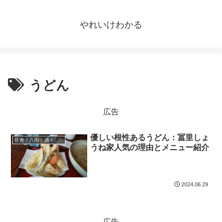
やれいけわかる
うどん
広告
優しい根性あるうどん：冨里しょ
佐倉・八街・酒々井・冨里の情報
うね家人気の理由とメニュー紹介
2024.06.29
広告